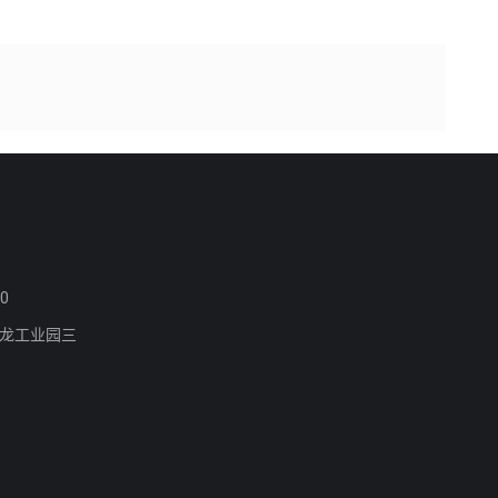
0
龙工业园三