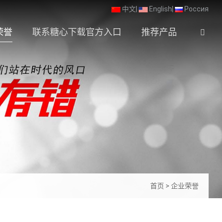
中文
|
English
|
Россия
荣誉
联系糖心下载官方入口
推荐产品
首页
>
企业荣誉