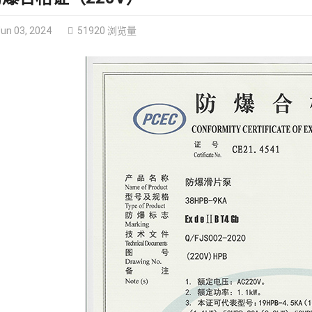
un 03, 2024
51920 浏览量