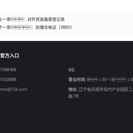
上一条：
对外贸易备案登记表
下一条：
防爆合格证（380V）
载官方入口
1588408
QQ:
1550888
营业时间:
8：30–18：0
nmin@126.com
地址:
辽宁省凤城市现代产业园区二
路7号